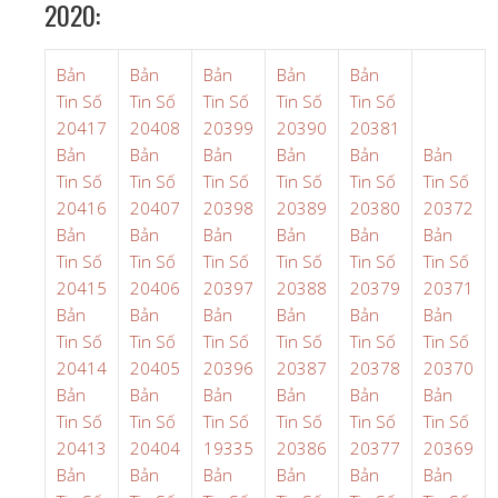
2020:
Bản
Bản
Bản
Bản
Bản
Tin Số
Tin Số
Tin Số
Tin Số
Tin Số
20417
20408
20399
20390
20381
Bản
Bản
Bản
Bản
Bản
Bản
Tin Số
Tin Số
Tin Số
Tin Số
Tin Số
Tin Số
20416
20407
20398
20389
20380
20372
Bản
Bản
Bản
Bản
Bản
Bản
Tin Số
Tin Số
Tin Số
Tin Số
Tin Số
Tin Số
20415
20406
20397
20388
20379
20371
Bản
Bản
Bản
Bản
Bản
Bản
Tin Số
Tin Số
Tin Số
Tin Số
Tin Số
Tin Số
20414
20405
20396
20387
20378
20370
Bản
Bản
Bản
Bản
Bản
Bản
Tin Số
Tin Số
Tin Số
Tin Số
Tin Số
Tin Số
20413
20404
19335
20386
20377
20369
Bản
Bản
Bản
Bản
Bản
Bản