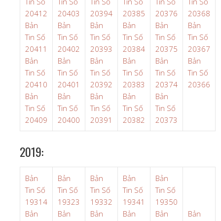
Tin Số
Tin Số
Tin Số
Tin Số
Tin Số
Tin Số
20412
20403
20394
20385
20376
20368
Bản
Bản
Bản
Bản
Bản
Bản
Tin Số
Tin Số
Tin Số
Tin Số
Tin Số
Tin Số
20411
20402
20393
20384
20375
20367
Bản
Bản
Bản
Bản
Bản
Bản
Tin Số
Tin Số
Tin Số
Tin Số
Tin Số
Tin Số
20410
20401
20392
20383
20374
20366
Bản
Bản
Bản
Bản
Bản
Tin Số
Tin Số
Tin Số
Tin Số
Tin Số
20409
20400
20391
20382
20373
2019:
Bản
Bản
Bản
Bản
Bản
Tin Số
Tin Số
Tin Số
Tin Số
Tin Số
19314
19323
19332
19341
19350
Bản
Bản
Bản
Bản
Bản
Bản