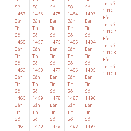
Tin Số
Số
Số
Số
Số
Số
14101
1457
1466
1475
1484
1493
Bản
Bản
Bản
Bản
Bản
Bản
Tin Số
Tin
Tin
Tin
Tin
Tin
14102
Số
Số
Số
Số
Số
Bản
1458
1467
1476
1485
1494
Tin Số
Bản
Bản
Bản
Bản
Bản
14103
Tin
Tin
Tin
Tin
Tin
Bản
Số
Số
Số
Số
Số
Tin Số
1459
1468
1477
1486
1495
14104
Bản
Bản
Bản
Bản
Bản
Tin
Tin
Tin
Tin
Tin
Số
Số
Số
Số
Số
1460
1469
1478
1487
1496
Bản
Bản
Bản
Bản
Bản
Tin
Tin
Tin
Tin
Tin
Số
Số
Số
Số
Số
1461
1470
1479
1488
1497