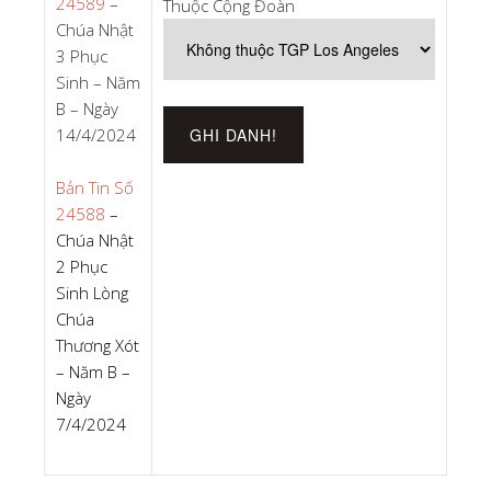
24589
–
Thuộc Cộng Đoàn
Chúa Nhật
3 Phục
Sinh – Năm
B – Ngày
14/4/2024
Bản Tin Số
24588
–
Chúa Nhật
2 Phục
Sinh Lòng
Chúa
Thương Xót
– Năm B –
Ngày
7/4/2024