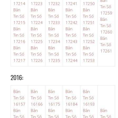
Bản
17214
17223
17232
17241
17250
Tin Số
Bản
Bản
Bản
Bản
Bản
17259
Tin Số
Tin Số
Tin Số
Tin Số
Tin Số
Bản
17215
17224
17233
17242
17251
Tin Số
Bản
Bản
Bản
Bản
Bản
17260
Tin Số
Tin Số
Tin Số
Tin Số
Tin Số
Bản
17216
17225
17234
17243
17252
Tin Số
Bản
Bản
Bản
Bản
Bản
17261
Tin Số
Tin Số
Tin Số
Tin Số
Tin Số
17217
17226
17235
17244
17253
2016:
Bản
Bản
Bản
Bản
Bản
Tin Số
Tin Số
Tin Số
Tin Số
Tin Số
16157
16166
16175
16184
16193
Bản
Bản
Bản
Bản
Bản
Bản
Tin Số
Tin Số
Tin Số
Tin Số
Tin Số
Tin Số