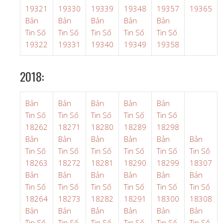
19321
19330
19339
19348
19357
19365
Bản
Bản
Bản
Bản
Bản
Tin Số
Tin Số
Tin Số
Tin Số
Tin Số
19322
19331
19340
19349
19358
2018:
Bản
Bản
Bản
Bản
Bản
Tin Số
Tin Số
Tin Số
Tin Số
Tin Số
18262
18271
18280
18289
18298
Bản
Bản
Bản
Bản
Bản
Bản
Tin Số
Tin Số
Tin Số
Tin Số
Tin Số
Tin Số
18263
18272
18281
18290
18299
18307
Bản
Bản
Bản
Bản
Bản
Bản
Tin Số
Tin Số
Tin Số
Tin Số
Tin Số
Tin Số
18264
18273
18282
18291
18300
18308
Bản
Bản
Bản
Bản
Bản
Bản
Tin Số
Tin Số
Tin Số
Tin Số
Tin Số
Tin Số