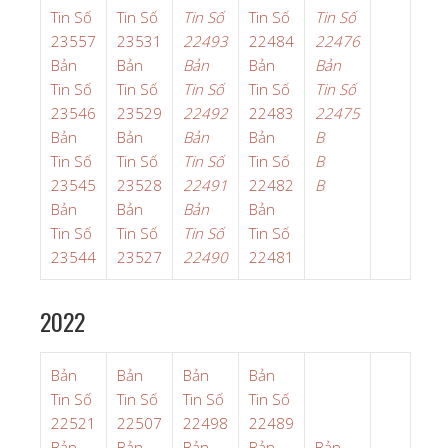
Tin Số
Tin Số
Tin Số
Tin Số
Tin Số
23557
23531
22493
22484
22476
Bản
Bản
Bản
Bản
Bản
Tin Số
Tin Số
Tin Số
Tin Số
Tin Số
23546
23529
22492
22483
22475
Bản
Bản
Bản
Bản
B
Tin Số
Tin Số
Tin Số
Tin Số
B
23545
23528
22491
22482
B
Bản
Bản
Bản
Bản
Tin Số
Tin Số
Tin Số
Tin Số
23544
23527
22490
22481
2022
Bản
Bản
Bản
Bản
Tin Số
Tin Số
Tin Số
Tin Số
22521
22507
22498
22489
Bản
Bản
Bản
Bản
Bản