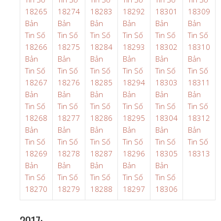
18265
18274
18283
18292
18301
18309
Bản
Bản
Bản
Bản
Bản
Bản
Tin Số
Tin Số
Tin Số
Tin Số
Tin Số
Tin Số
18266
18275
18284
18293
18302
18310
Bản
Bản
Bản
Bản
Bản
Bản
Tin Số
Tin Số
Tin Số
Tin Số
Tin Số
Tin Số
18267
18276
18285
18294
18303
18311
Bản
Bản
Bản
Bản
Bản
Bản
Tin Số
Tin Số
Tin Số
Tin Số
Tin Số
Tin Số
18268
18277
18286
18295
18304
18312
Bản
Bản
Bản
Bản
Bản
Bản
Tin Số
Tin Số
Tin Số
Tin Số
Tin Số
Tin Số
18269
18278
18287
18296
18305
18313
Bản
Bản
Bản
Bản
Bản
Tin Số
Tin Số
Tin Số
Tin Số
Tin Số
18270
18279
18288
18297
18306
2017: