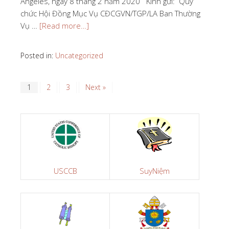
Angeles, ngày 8 tháng 2 năm 2020 Kính gửi: Quý
chức Hội Đồng Mục Vụ CĐCGVN/TGP/LA Ban Thường
Vụ …
[Read more…]
Posted in:
Uncategorized
1
2
3
Next »
USCCB
SuyNiệm