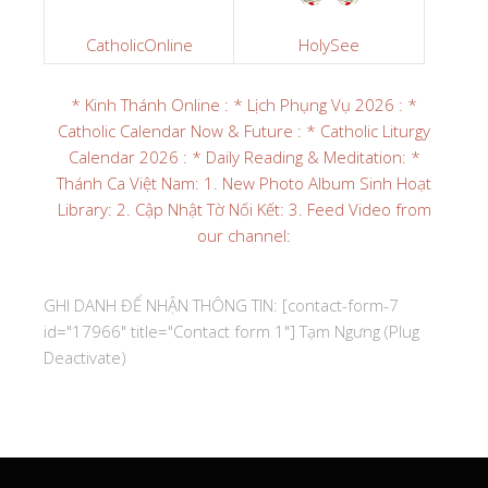
CatholicOnline
HolySee
* Kinh Thánh Online :
* Lịch Phụng Vụ 2026 :
*
Catholic Calendar Now & Future :
* Catholic Liturgy
Calendar 2026 :
* Daily Reading & Meditation:
*
Thánh Ca Việt Nam:
1. New Photo Album Sinh Hoạt
Library:
2. Cập Nhật Tờ Nối Kết:
3. Feed Video from
our channel:
GHI DANH ĐỂ NHẬN THÔNG TIN: [contact-form-7
id="17966" title="Contact form 1"] Tạm Ngưng (Plug
Deactivate)