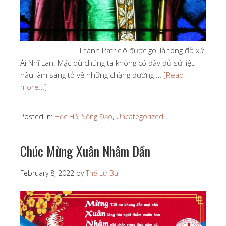
Thánh Patriciô được gọi là tông đồ xứ
Ái Nhĩ Lan. Mặc dù chúng ta không có đầy đủ sử liệu
hầu làm sáng tỏ về những chặng đường …
[Read
more…]
Posted in:
Học Hỏi Sống Đạo
,
Uncategorized
Chúc Mừng Xuân Nhâm Dần
February 8, 2022
by
Thế Lữ Bùi