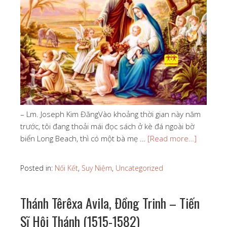
– Lm. Joseph Kim ĐăngVào khoảng thời gian này năm
trước, tôi đang thoải mái đọc sách ở kè đá ngoài bờ
biển Long Beach, thì có một bà mẹ …
[Read more…]
Posted in:
Nối Kết
,
Suy Niệm
,
Uncategorized
Thánh Têrêxa Avila, Ðồng Trinh – Tiến
Sĩ Hội Thánh (1515-1582)